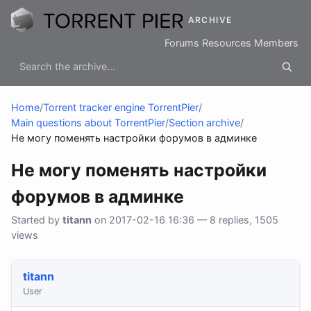
ARCHIVE
Forums
Resources
Members
Home
/
Torrent tracker engine TorrentPier
/
Main questions about TorrentPier
/
Section archive
/
Не могу поменять настройки форумов в админке
Не могу поменять настройки
форумов в админке
Started by
titann
on 2017-02-16 16:36 — 8 replies, 1505
views
titann
User