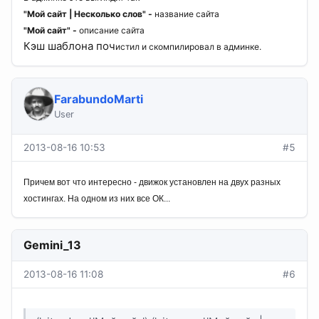
"Мой сайт | Несколько слов" -
название сайта
"Мой сайт" -
описание сайта
Кэш шаблона поч
ист
ил
и скомп
ил
ировал в адм
инке.
FarabundoMarti
User
2013-08-16 10:53
#5
Причем вот что интересно - дв
и
жок установлен на двух разных
хостингах. На одном из них все ОК...
Gemini_13
2013-08-16 11:08
#6