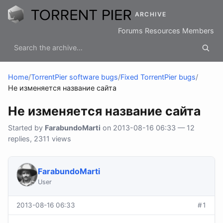
ARCHIVE
Forums
Resources
Members
Home
/
TorrentPier software bugs
/
Fixed TorrentPier bugs
/
Не изменяется название сайта
Не изменяется название сайта
Started by
FarabundoMarti
on 2013-08-16 06:33 — 12
replies, 2311 views
FarabundoMarti
User
2013-08-16 06:33
#1