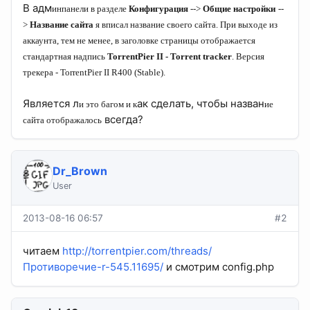
В адм
инпанел
и в разделе
Конф
игурац
ия
-->
Общ
ие настройк
и
--
>
Назван
ие сайта
я вп
исал назван
ие своего сайта. Пр
и выходе
из
аккаунта, тем не менее, в заголовке стран
ицы
отображается
стандартная надп
ись
TorrentPier II - Torrent tracker
. Верс
и
я
трекера - TorrentPier II R400 (Stable).
Является л
ак сделать, чтобы назван
и это багом
и к
ие
всегда?
сайта отображалось
Dr_Brown
User
2013-08-16 06:57
#2
читаем
http://torrentpier.com/threads/
Противоречие-r-545.11695/
и смотрим config.php