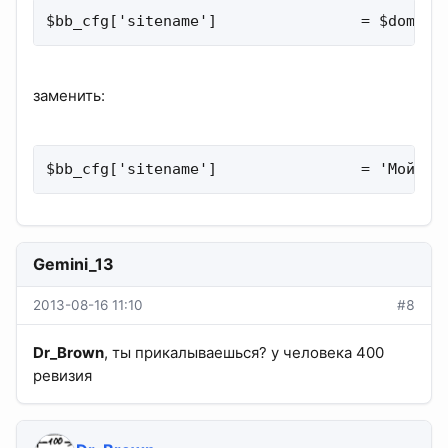
$bb_cfg['sitename']                = $domain
заменить:
$bb_cfg['sitename']                = 'Мой са
Gemini_13
2013-08-16 11:10
#8
Dr_Brown
, ты прикалываешься? у человека 400
ревизия