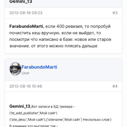
Gemini_13
2013-08-16 09:23
#3
FarabundoMarti
, если 400 ревизия, то попробуй
почистить кеш вручную. если не выйдет, то
посмотри что написано в базе: новое или старое
значение. от этого можно плясать дальше
FarabundoMarti
User
2013-08-16 10:46
#4
Gemini_13
,
Вот записи в БД трекера -
('bt_add_publisher','Мой сайт')
('site_desc','Мой сайт'),('sitename','Мой сайт | Несколько слов')
В админке это выглядит так -