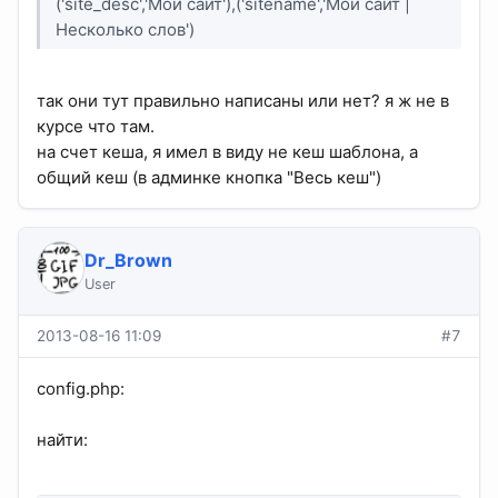
('site_desc','Мой сайт'),('sitename','Мой сайт |
Несколько слов')
так они тут правильно написаны или нет? я ж не в
курсе что там.
на счет кеша, я имел в виду не кеш шаблона, а
общий кеш (в админке кнопка "Весь кеш")
Dr_Brown
User
2013-08-16 11:09
#7
config.php:
найти: