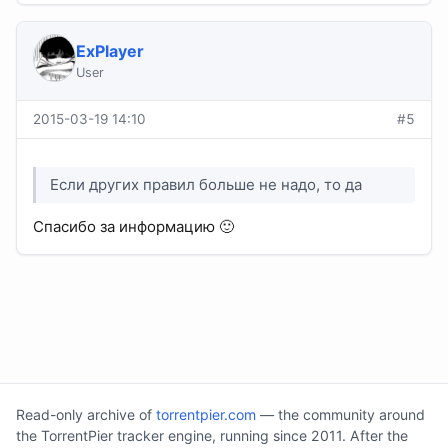
ExPlayer
User
2015-03-19 14:10
#5
Если других правил больше не надо, то да
Спасибо за информацию 🙂
Read-only archive of
torrentpier.com
— the community around
the TorrentPier tracker engine, running since 2011. After the