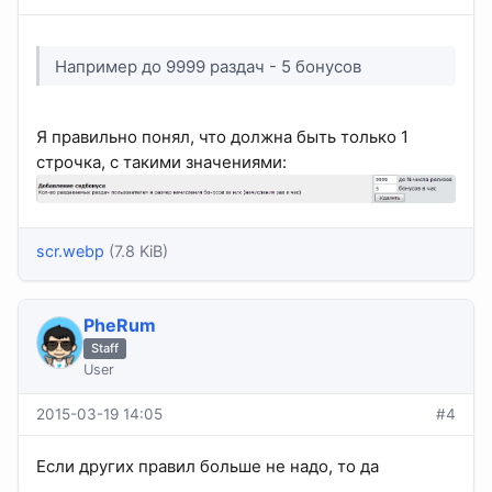
Например до 9999 раздач - 5 бонусов
Я правильно понял, что должна быть только 1
строчка, с такими значениями:
scr.webp
(7.8 KiB)
PheRum
Staff
User
2015-03-19 14:05
#4
Если других правил больше не надо, то да