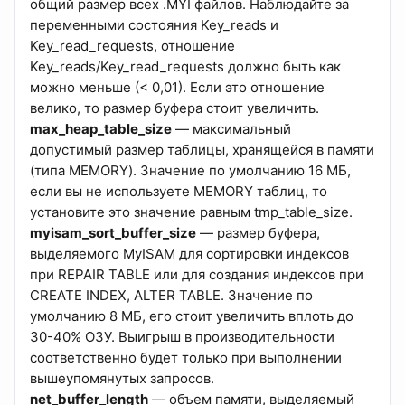
общий размер всех .MYI файлов. Наблюдайте за
переменными состояния Key_reads и
Key_read_requests, отношение
Key_reads/Key_read_requests должно быть как
можно меньше (< 0,01). Если это отношение
велико, то размер буфера стоит увеличить.
max_heap_table_size
— максимальный
допустимый размер таблицы, хранящейся в памяти
(типа MEMORY). Значение по умолчанию 16 МБ,
если вы не используете MEMORY таблиц, то
установите это значение равным tmp_table_size.
myisam_sort_buffer_size
— размер буфера,
выделяемого MyISAM для сортировки индексов
при REPAIR TABLE или для создания индексов при
CREATE INDEX, ALTER TABLE. Значение по
умолчанию 8 МБ, его стоит увеличить вплоть до
30-40% ОЗУ. Выигрыш в производительности
соответственно будет только при выполнении
вышеупомянутых запросов.
net_buffer_length
— объем памяти, выделяемый