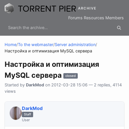
ARCHIVE
Forums
Resources
Members
Home
/
To the webmaster
/
Server administration
/
Настройка и оптимизация MySQL сервера
Настройка и оптимизация
MySQL сервера
closed
Started by
DarkMod
on 2012-03-28 15:06 — 2 replies, 4114
views
DarkMod
Staff
User