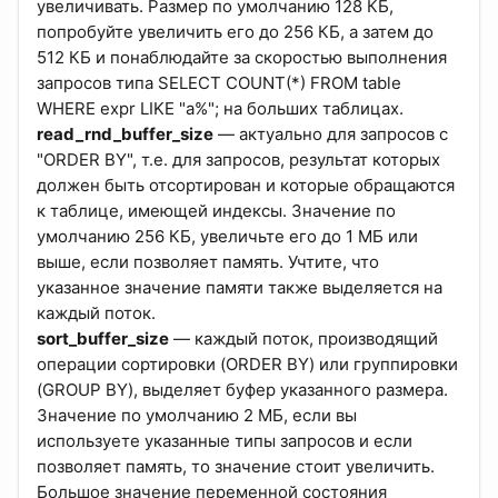
увеличивать. Размер по умолчанию 128 КБ,
попробуйте увеличить его до 256 КБ, а затем до
512 КБ и понаблюдайте за скоростью выполнения
запросов типа SELECT COUNT(*) FROM table
WHERE expr LIKE "a%"; на больших таблицах.
read_rnd_buffer_size
— актуально для запросов с
"ORDER BY", т.е. для запросов, результат которых
должен быть отсортирован и которые обращаются
к таблице, имеющей индексы. Значение по
умолчанию 256 КБ, увеличьте его до 1 МБ или
выше, если позволяет память. Учтите, что
указанное значение памяти также выделяется на
каждый поток.
sort_buffer_size
— каждый поток, производящий
операции сортировки (ORDER BY) или группировки
(GROUP BY), выделяет буфер указанного размера.
Значение по умолчанию 2 МБ, если вы
используете указанные типы запросов и если
позволяет память, то значение стоит увеличить.
Большое значение переменной состояния