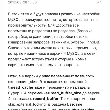
2012-03-28 15:06
#1
В этой статье будут описаны различные настройки
MySQL, преимущественно те, которые влияют на
производительность. Для удобства все
переменные разделены по разделам (базовые
настройки, ограничения, настройки потоки,
кэширование запросов, тайминги, буферы, InnoDB).
Сначала уточним имена некоторых переменных,
которые изменились в версии 4 MySQL, а в сети
продолжают встречаться и старые и новые
варианты имен, что вызывает вопросы.
Итак, в 4 версии у ряда переменных появилось
окончание
_size
. Это касается переменной
thread_cache_size
и переменных из раздела
Буферы. А переменная
read_buffer_size
до версии
4 называлась
record_buffer
. Также переменная
skip_external_locking из раздела Базовые
настройки до версии 4 называлась
skip_locking
.