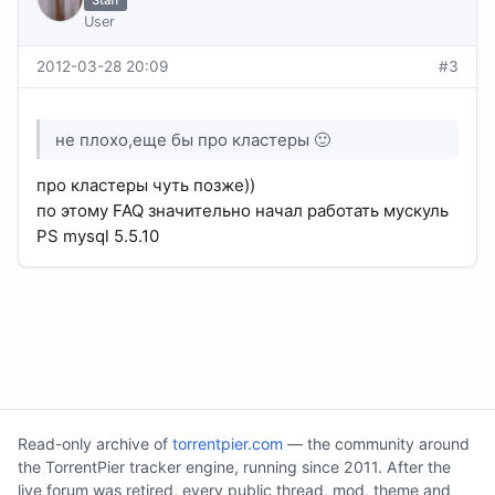
Staff
User
2012-03-28 20:09
#3
не плохо,еще бы про кластеры 🙂
про кластеры чуть позже))
по этому FAQ значительно начал работать мускуль
PS mysql 5.5.10
Read-only archive of
torrentpier.com
— the community around
the TorrentPier tracker engine, running since 2011. After the
live forum was retired, every public thread, mod, theme and