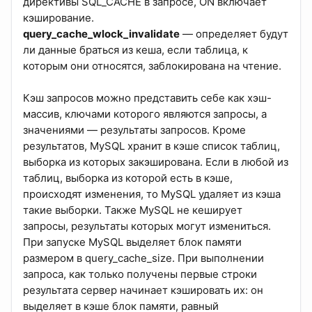
директивы SQL_CACHE в запросе, ON включает
кэширование.
query_cache_wlock_invalidate
— определяет будут
ли данные браться из кеша, если таблица, к
которым они относятся, заблокирована на чтение.
Кэш запросов можно представить себе как хэш-
массив, ключами которого являются запросы, а
значениями — результаты запросов. Кроме
результатов, MySQL хранит в кэше список таблиц,
выборка из которых закэширована. Если в любой из
таблиц, выборка из которой есть в кэше,
проиcходят изменения, то MySQL удаляет из кэша
такие выборки. Также MySQL не кеширует
запросы, результаты которых могут измениться.
При запуске MySQL выделяет блок памяти
размером в query_cache_size. При выполнении
запроса, как только получены первые строки
результата сервер начинает кэшировать их: он
выделяет в кэше блок памяти, равный