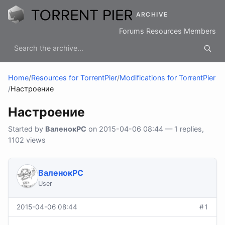
ARCHIVE
Forums
Resources
Members
Home
/
Resources for TorrentPier
/
Modifications for TorrentPier
/
Настроение
Настроение
Started by
ВаленокPC
on 2015-04-06 08:44 — 1 replies,
1102 views
ВаленокPC
User
2015-04-06 08:44
#1