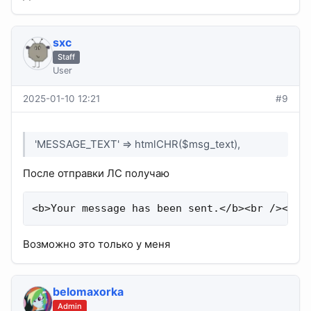
sхс
Staff
User
2025-01-10 12:21
#9
'MESSAGE_TEXT' => htmlCHR($msg_text),
После отправки ЛС получаю
<b>Your message has been sent.</b><br /><br 
Возможно это только у меня
belomaxorka
Admin