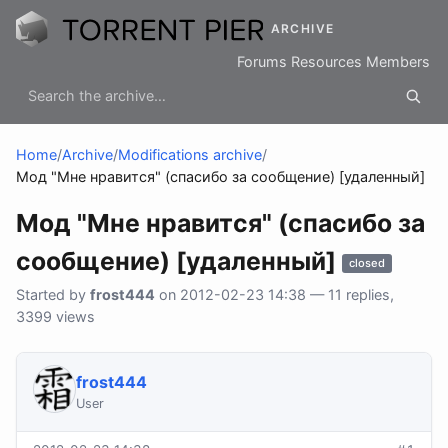
ARCHIVE
Forums
Resources
Members
Home
/
Archive
/
Modifications archive
/
Мод "Мне нравится" (спасибо за сообщение) [удаленный]
Мод "Мне нравится" (спасибо за
сообщение) [удаленный]
closed
Started by
frost444
on 2012-02-23 14:38 — 11 replies,
3399 views
frost444
User