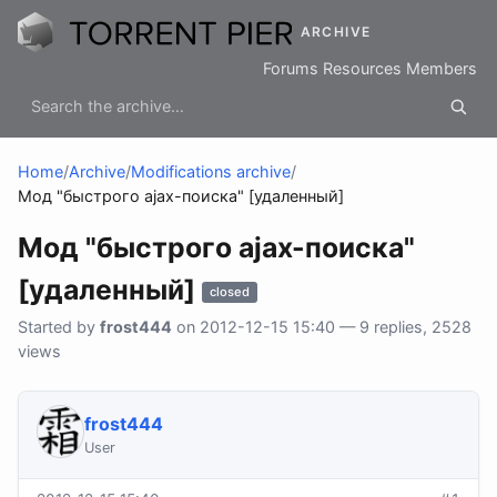
ARCHIVE
Forums
Resources
Members
Home
/
Archive
/
Modifications archive
/
Мод "быстрого ajax-поиска" [удаленный]
Мод "быстрого ajax-поиска"
[удаленный]
closed
Started by
frost444
on 2012-12-15 15:40 — 9 replies, 2528
views
frost444
User