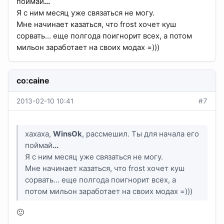
поймай
...
Я с ним месяц уже связаться не могу.
Мне начинает казаться, что frost хочет куш
сорвать... еще полгода поигнорит всех, а потом
мильон заработает на своих модах =)))
co:caine
2013-02-10 10:41
#7
хахаха,
WinsOk
, рассмешил. Ты для начала его
поймай
...
Я с ним месяц уже связаться не могу.
Мне начинает казаться, что frost хочет куш
сорвать... еще полгода поигнорит всех, а
потом мильон заработает на своих модах =)))
🙂