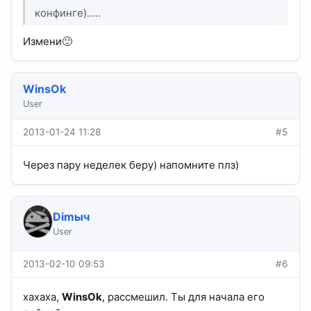
конфинге).....
Измени🙂
WinsOk
User
2013-01-24 11:28
#5
Через пару неделек беру) напомните плз)
Dimыч
User
2013-02-10 09:53
#6
хахаха,
WinsOk
, рассмешил. Ты для начала его