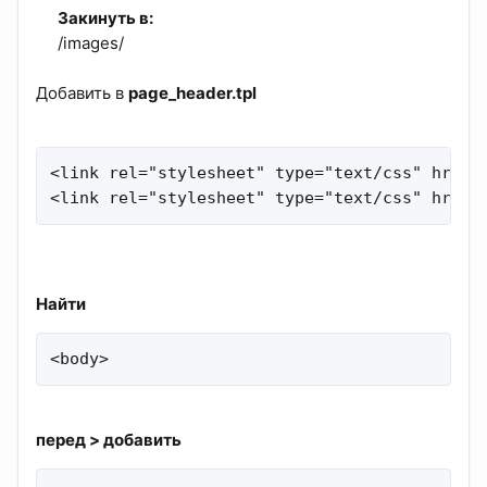
Закинуть в:
/images/​
Добавить в
page_header.tpl
<link rel="stylesheet" type="text/css" href="
<link rel="stylesheet" type="text/css" href=
Найти
<body>
перед > добавить