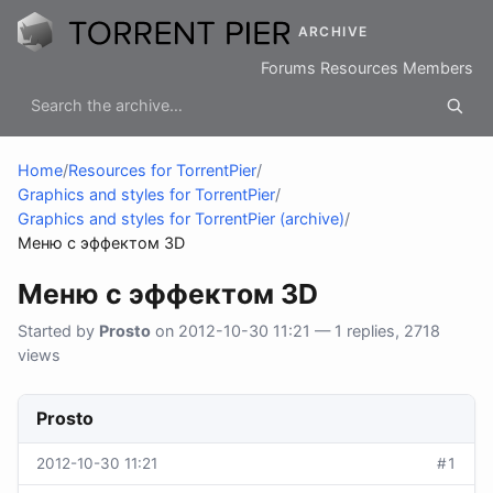
ARCHIVE
Forums
Resources
Members
Home
/
Resources for TorrentPier
/
Graphics and styles for TorrentPier
/
Graphics and styles for TorrentPier (archive)
/
Меню с эффектом 3D
Меню с эффектом 3D
Started by
Prosto
on 2012-10-30 11:21 — 1 replies, 2718
views
Prosto
2012-10-30 11:21
#1