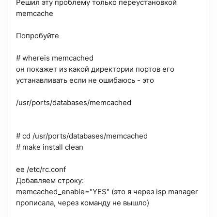
Решил эту проблему только переустановкой
memcache
Попробуйте
# whereis memcached
он покажет из какой директории портов его
устанавливать если не ошибаюсь - это
/usr/ports/databases/memcached
# cd /usr/ports/databases/memcached
# make install clean
ee /etc/rc.conf
Добавляем строку:
memcached_enable="YES" (это я через isp manager
прописала, через команду не вышло)