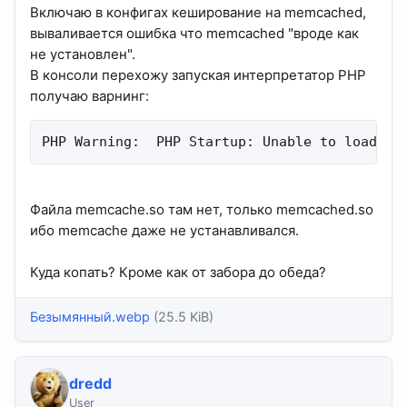
Включаю в конфигах кеширование на memcached,
вываливается ошибка что memcached "вроде как
не установлен".
В консоли перехожу запуская интерпретатор PHP
получаю варнинг:
PHP Warning:  PHP Startup: Unable to load dy
Файла memcache.so там нет, только memcached.so
ибо memcache даже не устанавливался.
Куда копать? Кроме как от забора до обеда?
Безымянный.webp
(25.5 KiB)
dredd
User