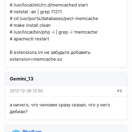
# /usr/local/etc/rc.d/memcached start
# netstat -an | grep 11211
# cd /usr/ports/databases/pecl-memcache
# make install clean
# /usr/local/bin/php -i | grep -i 'memcache'
# apachectl restart
В extensions.ini не забудьте добавить
extension=memcache.so
Gemini_13
2012-12-28 13:50
#8
а ничего, что человек сразу сказал, что у него
дебиан?
PheRum