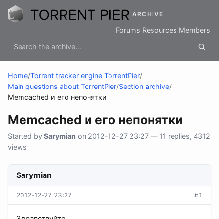
ARCHIVE
Forums
Resources
Members
Home
/
Torrent tracker engine TorrentPier
/
Main questions about TorrentPier
/
Section archive
/
Memcached и его непонятки
Memcached и его непонятки
Started by
Sarymian
on 2012-12-27 23:27 — 11 replies, 4312
views
Sarymian
2012-12-27 23:27
#1
Здравствуйте.