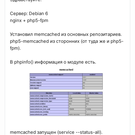
Сервер: Debian 6
nginx + php5-fpm
Установил memcached из основных репозитариев.
php5-memcached из сторонних (от туда же и php5-
fpm).
В phpinfo() информация о модуле есть.
memcached запущен (service --status-all).