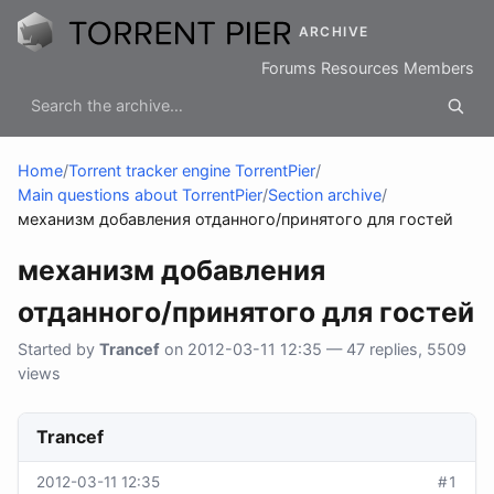
ARCHIVE
Forums
Resources
Members
Home
/
Torrent tracker engine TorrentPier
/
Main questions about TorrentPier
/
Section archive
/
механизм добавления отданного/принятого для гостей
механизм добавления
отданного/принятого для гостей
Started by
Trancef
on 2012-03-11 12:35 — 47 replies, 5509
views
Trancef
2012-03-11 12:35
#1