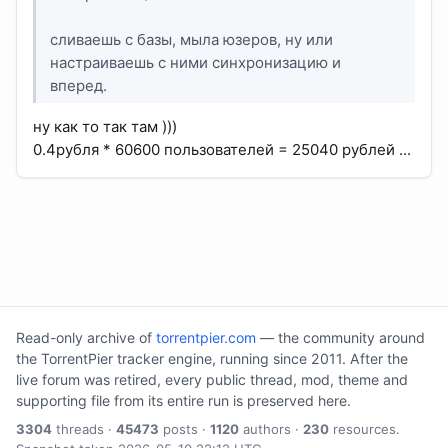
сливаешь с базы, мыла юзеров, ну или
настраиваешь с ними синхронизацию и
вперед.
ну как то так там )))
0.4рубля * 60600 пользователей = 25040 рублей ...
Read-only archive of
torrentpier.com
— the community around
the TorrentPier tracker engine, running since 2011. After the
live forum was retired, every public thread, mod, theme and
supporting file from its entire run is preserved here.
3304
threads ·
45473
posts ·
1120
authors ·
230
resources.