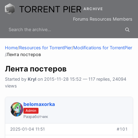
ARCHIVE
Forums
Resources
Members
Home
/
Resources for TorrentPier
/
Modifications for TorrentPier
/
Лента постеров
Лента постеров
Started by
Kryl
on 2015-11-28 15:52 — 117 replies, 24094
views
belomaxorka
Admin
Разработчик
2025-01-04 11:51
#101