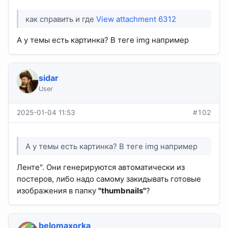
как справить и где
View attachment 6312
А у темы есть картинка? В теге img например
sidar
User
2025-01-04 11:53
#102
А у темы есть картинка? В теге img например
Ленте". Они генерируются автоматически из
постеров, либо надо самому закидывать готовые
изображения в папку
"thumbnails"
?
belomaxorka