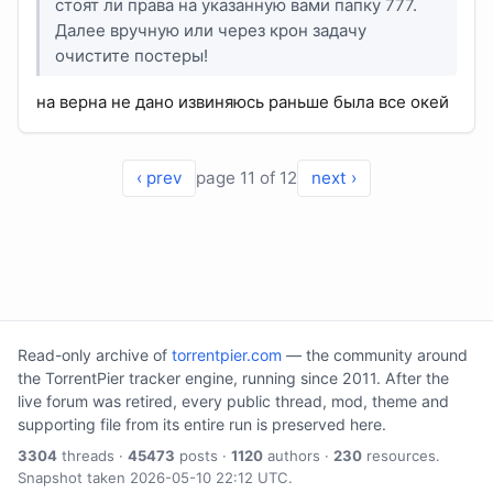
стоят ли права на указанную вами папку 777.
Далее вручную или через крон задачу
очистите постеры!
на верна не дано извиняюсь раньше была все окей
‹ prev
page 11 of 12
next ›
Read-only archive of
torrentpier.com
— the community around
the TorrentPier tracker engine, running since 2011. After the
live forum was retired, every public thread, mod, theme and
supporting file from its entire run is preserved here.
3304
threads ·
45473
posts ·
1120
authors ·
230
resources.
Snapshot taken 2026-05-10 22:12 UTC.