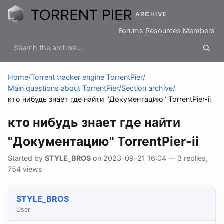
ARCHIVE
Forums
Resources
Members
Home
/
Torrent tracker engine TorrentPier
/
Main questions about TorrentPier
/
Section archive
/
кто нибудь знает где найти "Документацию" TorrentPier-ii
кто нибудь знает где найти
"Документацию" TorrentPier-ii
Started by
STYLE_BROS
on 2023-09-21 16:04 — 3 replies,
754 views
STYLE_BROS
User