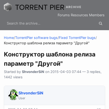
ARCHIVE
Forums
Resources
Members
Home
/
TorrentPier software bugs
/
Fixed TorrentPier bugs
/
Конструктор шаблона релиза параметр "Другой"
Конструктор шаблона релиза
параметр "Другой"
Started by
ShvonderSiN
on 2015-04-03 07:44 — 3 replies,
1442 views
ShvonderSiN
User