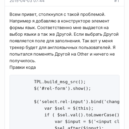
2015-04-03 07:44
#1
Всем привет, столкнулся с такой проблемой.
Например я добавляю в конструкторе элемент
формы язык. Соответственно мне выдается на
выбор языки а так же Другой. Если выбрать Другой
появляется поле для заполнения. Так вот у меня
трекер будет для англоязычных пользователей. Я
попытался поменять Другой на Other и ничего не
получилось.
Правки кода
        TPL.build_msg_src();

        $('#rel-form').show();

        $('select.rel-input').bind('change', 
            var $sel = $(this);

            if ( $sel.val().toLowerCase().mat
                var $input = $('<input class
                $sel.after($input);
