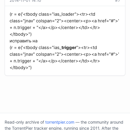
2014-11-01 14:10
#7
(r = e('<tbody class="ias_loader"><tr><td
class="jnav" colspan="2"><center><p><a href="#">'
+ n.trigger + "</a></p></center></td></tr>
</tbody>")
исправить на
(r = e('<tbody class="ias_
trigger
"><tr><td
class="jnav" colspan="2"><center><p><a href="#">'
+ n.trigger + "</a></p></center></td></tr>
</tbody>")
Read-only archive of
torrentpier.com
— the community around
the TorrentPier tracker engine, running since 2011. After the