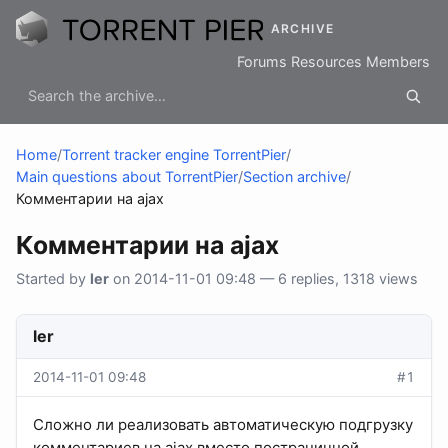
ARCHIVE
Forums
Resources
Members
Home
/
Torrent tracker engine TorrentPier
/
Main questions about TorrentPier
/
Section archive
/
Комментарии на ajax
Комментарии на ajax
Started by
ler
on 2014-11-01 09:48 — 6 replies, 1318 views
ler
2014-11-01 09:48
#1
Сложно ли реализовать автоматическую подгрузку
комментариев на ajax вместо постраничной