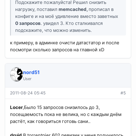
Подскажите пожалуйста! Решил снизить
нагрузку, поставил
memcached,
прописал в
конфиге и на моё удивление вместо заветных
0 запросов
. увидел 3. Кто сталкивался
подскажите, что можно изменить.
к примеру, в админке очисти датастатор и после
посмотри сколько запросов на главной xD
nord51
User
2011-08-24 05:45
#5
Locer
,Было 15 запросов снизилось до 3,
посещаемость пока не велика, но с каждым днём
растёт, как говориться готовь сани..
druid
,В torrentpier 602 ревизии у меня получилось