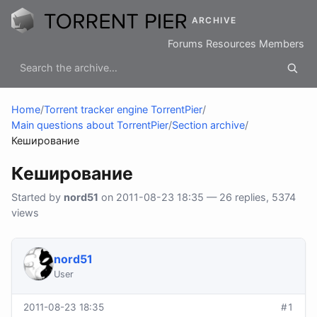
ARCHIVE
Forums
Resources
Members
Home
/
Torrent tracker engine TorrentPier
/
Main questions about TorrentPier
/
Section archive
/
Кеширование
Кеширование
Started by
nord51
on 2011-08-23 18:35 — 26 replies, 5374
views
nord51
User
2011-08-23 18:35
#1