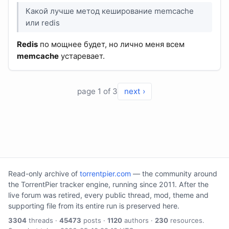
Какой лучше метод кеширование memcache
или redis
Redis
по мощнее будет, но лично меня всем
memcache
устаревает.
page 1 of 3
next ›
Read-only archive of
torrentpier.com
— the community around
the TorrentPier tracker engine, running since 2011. After the
live forum was retired, every public thread, mod, theme and
supporting file from its entire run is preserved here.
3304
threads ·
45473
posts ·
1120
authors ·
230
resources.