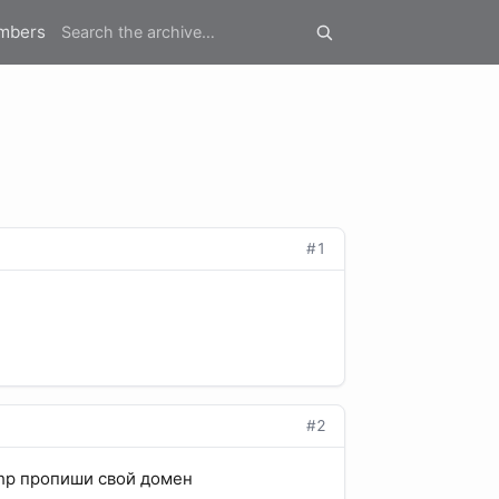
mbers
#1
#2
.php пропиши свой домен