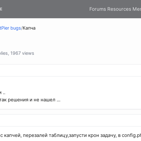
Forums
Resources
Me
E
tPier bugs
/
Капча
lies, 1967 views
 ..
так решения и не нашел ...
с капчей, перезалей таблицу,запусти крон задачу, в config