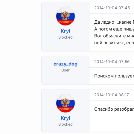
2014-10-04 07:45
Да ладно ...какие 
А потом еще пишут
Kryl
Вот обьясните мне
Blocked
ней возиться , ес
2014-10-04 07:56
crazy_dog
User
Поиском пользуе
2014-10-04 08:17
Спасибо разобралс
Kryl
Blocked