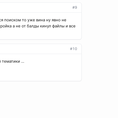
#9
ся поиском то уже вина ну явно не
ройка а не от балды кинул файлы и все
#10
тематики ...