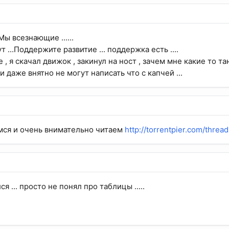
Мы всезнающие ......
 ...Поддержите развитие ... поддержка есть ....
 , я скачал движок , закинул на ност , зачем мне какие то т
ли даже внятно не могут написать что с капчей ...
мся и очень внимательно читаем
http://torrentpier.com/threa
я ... просто не понял про таблицы .....