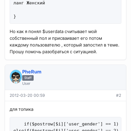
ланг Женский

}
Но как я понял $userdata считывает мой
собственный пол и присваивает его потом
каждому пользователю , который запостил в теме.
Прошу помочь разобраться с ситуацией.
PheRum
Staff
User
2012-03-20 00:59
#2
для топика
    if($postrow[$i]['user_gender'] == 1) $lan
elseif($postrow[$i]['user_gender'] == 2) $lan