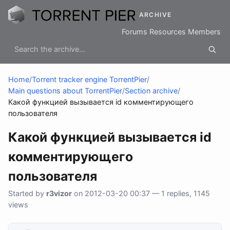
ARCHIVE
Forums
Resources
Members
Home
/
Torrent tracker engine TorrentPier
/
Main questions about TorrentPier
/
Section archive
/
Какой функцией вызывается id комментирующего
пользователя
Какой функцией вызывается id
комментирующего
пользователя
Started by
r3vizor
on 2012-03-20 00:37 — 1 replies, 1145
views