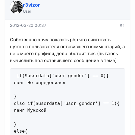
r3vizor
User
2012-03-20 00:37
#1
Собственно хочу показать php что считывать
нужно с пользователя оставившего комментарий, а
не с моего профиля, дело обстоит так: (пытаюсь
вычислить пол оставившего сообщение в теме)
 if($userdata['user_gender'] == 0){

ланг Не определился

}

else if($userdata['user_gender'] == 1){

ланг Мужской

}

else{
