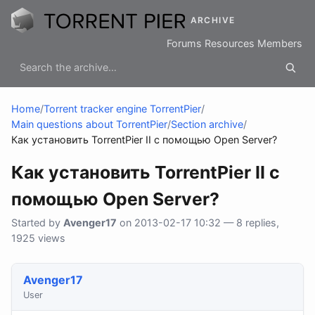
ARCHIVE
Forums
Resources
Members
Home
/
Torrent tracker engine TorrentPier
/
Main questions about TorrentPier
/
Section archive
/
Как установить TorrentPier II с помощью Open Server?
Как установить TorrentPier II с
помощью Open Server?
Started by
Avenger17
on 2013-02-17 10:32 — 8 replies,
1925 views
Avenger17
User