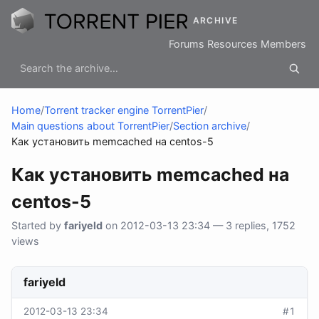
ARCHIVE
Forums
Resources
Members
Home
/
Torrent tracker engine TorrentPier
/
Main questions about TorrentPier
/
Section archive
/
Как установить memcached на centos-5
Как установить memcached на
centos-5
Started by
fariyeld
on 2012-03-13 23:34 — 3 replies, 1752
views
fariyeld
2012-03-13 23:34
#1