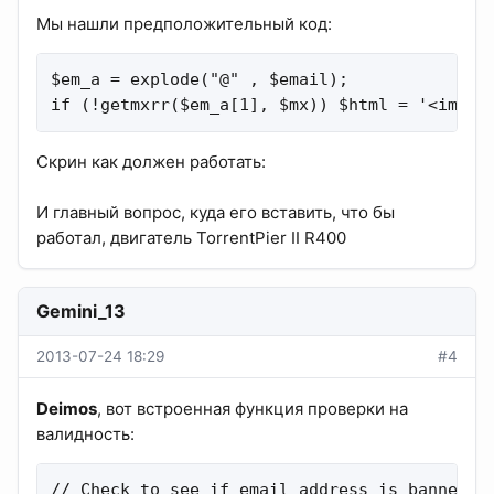
Мы нашли предположительный код:
$em_a = explode("@" , $email);

if (!getmxrr($em_a[1], $mx)) $html = '<img s
Скрин как должен работать:
И главный вопрос, куда его вставить, что бы
работал, двигатель TorrentPier II R400
Gemini_13
2013-07-24 18:29
#4
Deimos
, вот встроенная функция проверки на
валидность:
// Check to see if email address is banned or