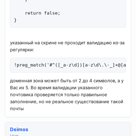
    return false;

}
указанный на скрине не проходит валидацию из-за
регулярки:
!preg_match('#^([_a-z\d])[a-z\d\.\-_]+@[a-z\
доменная зона может быть от 2 до 4 символов, а у
Вас их 5. Во время валидации указанного
почтовика проверяется только правильное
заполнение, но не реальное существование такой
почты
Deimos
User