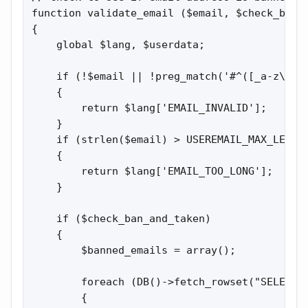
function validate_email ($email, $check_ban_a
{

    global $lang, $userdata;

    if (!$email || !preg_match('#^([_a-z\d])[
    {

        return $lang['EMAIL_INVALID'];

    }

    if (strlen($email) > USEREMAIL_MAX_LENGTH
    {

        return $lang['EMAIL_TOO_LONG'];

    }

    if ($check_ban_and_taken)

    {

        $banned_emails = array();

        foreach (DB()->fetch_rowset("SELECT b
        {
