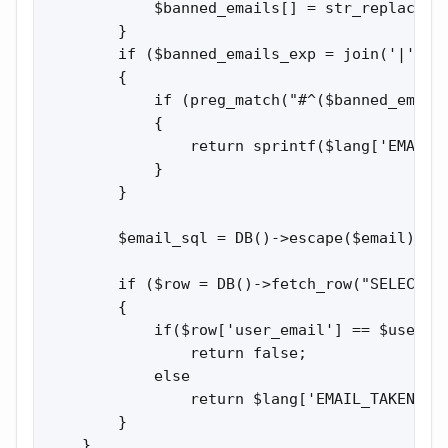
            $banned_emails[] = str_replace('\
        }

        if ($banned_emails_exp = join('|', $b
        {

            if (preg_match("#^($banned_emails
            {

                return sprintf($lang['EMAIL_B
            }

        }

        $email_sql = DB()->escape($email);

        if ($row = DB()->fetch_row("SELECT `u
        {   

            if($row['user_email'] == $userdat
                return false;

            else

                return $lang['EMAIL_TAKEN'];

        }

    }
