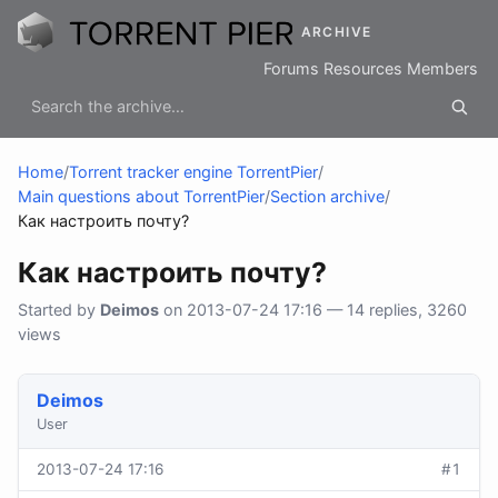
ARCHIVE
Forums
Resources
Members
Home
/
Torrent tracker engine TorrentPier
/
Main questions about TorrentPier
/
Section archive
/
Как настроить почту?
Как настроить почту?
Started by
Deimos
on 2013-07-24 17:16 — 14 replies, 3260
views
Deimos
User
2013-07-24 17:16
#1