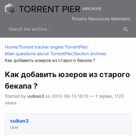
ARCHIVE
Forums
Resources
Members
Home
/
Torrent tracker engine TorrentPier
/
Main questions about TorrentPier
/
Section archive
/
Как добавить юзеров из старого бекапа ?
Как добавить юзеров из старого
бекапа ?
Started by
vulkan3
on 2012-09-13 16:15 — 1 replies, 1125
views
vulkan3
User