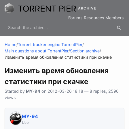
ARCHIVE
Forums
Resources
Members
Home
/
Torrent tracker engine TorrentPier
/
Main questions about TorrentPier
/
Section archive
/
Изменить время обновления статистики при скачке
Изменить время обновления
статистики при скачке
Started by
MY-94
on 2012-03-26 18:18 — 8 replies, 2590
views
MY-94
User