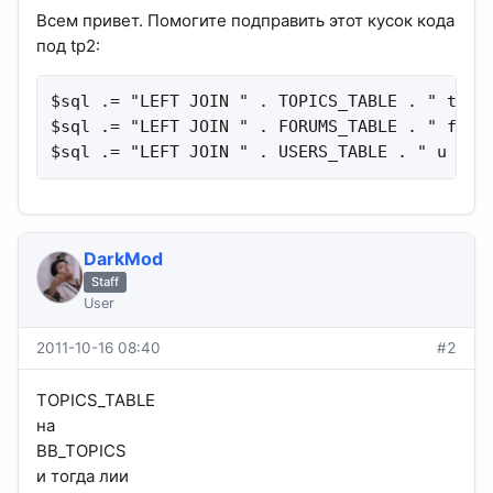
Всем привет. Помогите подправить этот кусок кода
под tp2:
$sql .= "LEFT JOIN " . TOPICS_TABLE . " t ON 
$sql .= "LEFT JOIN " . FORUMS_TABLE . " f ON 
$sql .= "LEFT JOIN " . USERS_TABLE . " u ON 
DarkMod
Staff
User
2011-10-16 08:40
#2
TOPICS_TABLE
на
BB_TOPICS
и тогда лии