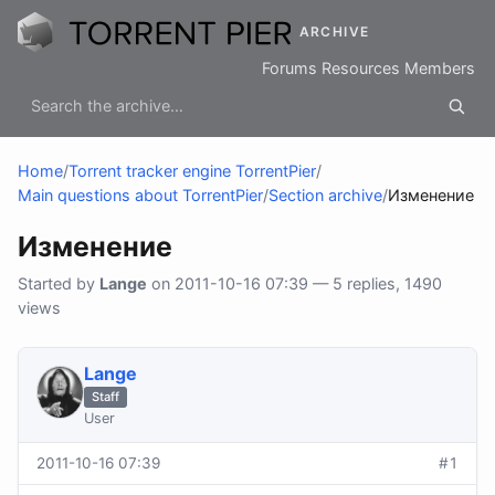
ARCHIVE
Forums
Resources
Members
Home
/
Torrent tracker engine TorrentPier
/
Main questions about TorrentPier
/
Section archive
/
Изменение
Изменение
Started by
Lange
on 2011-10-16 07:39 — 5 replies, 1490
views
Lange
Staff
User
2011-10-16 07:39
#1