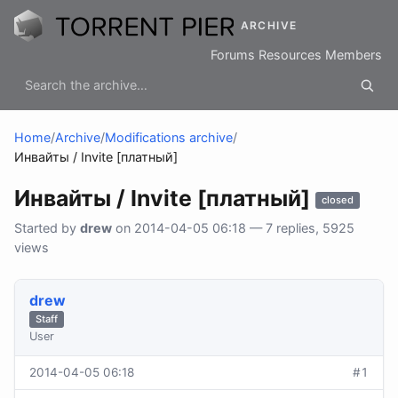
ARCHIVE
Forums
Resources
Members
Home
/
Archive
/
Modifications archive
/
Инвайты / Invite [платный]
Инвайты / Invite [платный]
closed
Started by
drew
on 2014-04-05 06:18 — 7 replies, 5925
views
drew
Staff
User
2014-04-05 06:18
#1