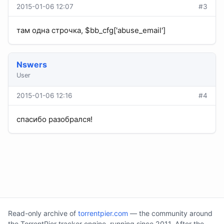
2015-01-06 12:07
#3
там одна строчка, $bb_cfg['abuse_email']
Nswers
User
2015-01-06 12:16
#4
спасибо разобрался!
Read-only archive of
torrentpier.com
— the community around
the TorrentPier tracker engine, running since 2011. After the