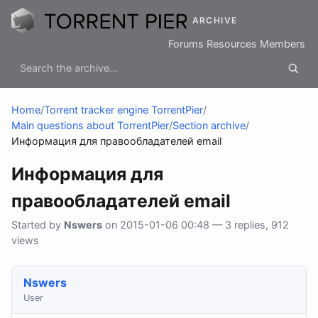
ARCHIVE
Forums
Resources
Members
Home
/
Torrent tracker engine TorrentPier
/
Main questions about TorrentPier
/
Section archive
/
Информация для правообладателей email
Информация для
правообладателей email
Started by
Nswers
on 2015-01-06 00:48 — 3 replies, 912
views
Nswers
User