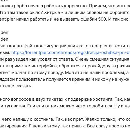
ановка phpbb начала работать корректно. Причем, что интере
Что там такое было? Хитрые - и лишним словом не обронятся,
ent pier начал работать и не выдавать ошибки 500. И так оно
dden.
dden.
ачал копать файл конфигурации движка torrent pier и тестит
темы:
https://torrentpier.com/threads/registracija-oshibka-pri-
ой раз увидел как уходят от ответа. Очень смешная ситуация
т в приметке интерфейса, обратится к провайдеру за разъ
ответ молчат по этому поводу. Мол это не наши проблемы, а 
 рядовой пользователь получается крайним и никому не нуж
что еще сказать.
ого вопросов в двух тикетах к поддержке хостинга. Так, ка
 туговатая. Ели ели от них можно чего то добиться. Ну и н
чего напишу о хостинге. Так, как прет. Жалко только, что 
ктирования. Я ведь к этому так привык. Все сразу просто не