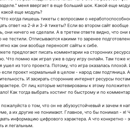
азделе." меня ввергает в еще больший шок. Какой еще модул
 какой еще модуль?
 Что когда пишешь тикеты с вопросами о неработоспособност
ать ответ на 2-й и 3-й тикеты? Если во втором сайт вообще 
, они ничего не сделали. А в третем ответе видно, что они
о не тестили. Отписываются какими то заренее подготовле
нятно как они вообще переносят сайты к сибе.
икете предлогают писать комментарии на сторонних ресурса
маю. Что помню как играл уже в одну игру онлайн. Там тоже 
я ушел из того проекта. Потому, что игра оказалась плохой.
о если проект нормальный в целом - народ сам подтяница. А
ительность. И засирать сторонние интернет ресурсы постам
рактере. От лиц которые мотевированы к этому положител
ало! Как тогда выбрать хостинг по быстрому и по комментар
пожалуйста о том, что он не абузоустойчевый и зачем я нап
ме, а их другие не понимают. Главное, что бы понимал - я! 
вать информацию цифрового характера. А что конкретно - эт
ь и легальным.