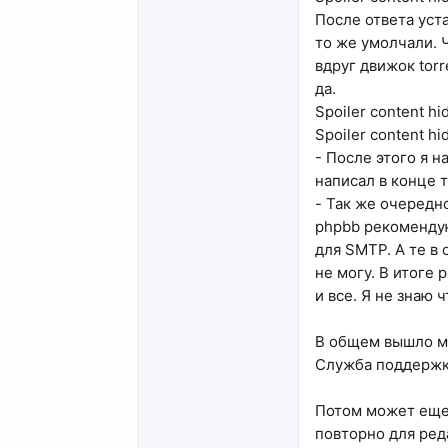
После ответа уст
то же умолчали. 
вдруг движок torr
да.
Spoiler content hi
Spoiler content hi
- После этого я н
написал в конце 
- Так же очередн
phpbb рекомендую
для SMTP. А те в 
не могу. В итоге
и все. Я не знаю 
В общем вышло мн
Служба поддержки
Потом может еще 
повторно для реда