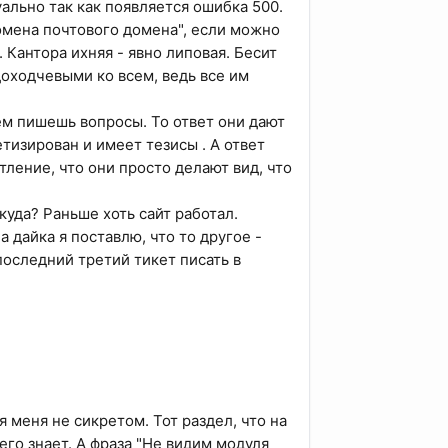
ально так как появляется ошибка 500.
омена почтового домена", если можно
 Кантора ихняя - явно липовая. Бесит
доходчевыми ко всем, ведь все им
нем пишешь вопросы. То ответ они дают
етизирован и имеет тезисы . А ответ
тление, что они просто делают вид, что
куда? Раньше хоть сайт работал.
 дайка я поставлю, что то другое -
последний третий тикет писать в
 меня не сикретом. Тот раздел, что на
его знает. А фраза "Не видим модуля