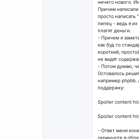
ничего нового. И
Причем написали 
просто написать "
пипец - ведь я и
платят деньги.
- Причем я замет
как буд то станда
короткий, простой
не видят содержа
- Потом думаю, че
Остовалось решить
например phpbb. 
поддержку:
Spoiler content hi
Spoiler content hi
- Ответ меня кон
скриншоте я облаз