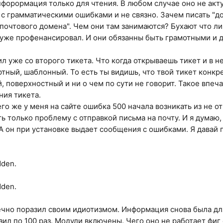
нфорормация только для чтения. В любом случае оно не акту
с грамматическими ошибками и не связно. Зачем писать "д
почтового домена". Чем они там занимаются? Бухают что ли.
х уже профенансировал. И они обязанны быть грамотными и 
ил уже со второго тикета. Что когда открываешь тикет и в 
ртный, шаблонный. То есть ты видишь, что твой тикет конкр
, поверхностный и ни о чем по сути не говорит. Такое впеча
ния тикета.
го же у меня на сайте ошибка 500 начала возникать из не от
 только проблему с отправкой письма на почту. И я думаю, а
А он при установке выдает сообщения с ошибками. Я давай 
dden.
dden.
ечно поразил своим идиотизмом. Информация снова была для
ил по 100 раз. Модули включены. Чего оно не работает фиг 