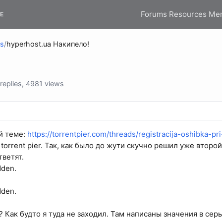
Forums
Resources
Me
E
ns
/
hyperhost.ua Накипело!
eplies, 4981 views
ой теме:
https://torrentpier.com/threads/registracija-oshibka-p
torrent pier. Так, как было до жути скучно решил уже второй
тветят.
dden.
dden.
? Как будто я туда не заходил. Там написаны значения в сер