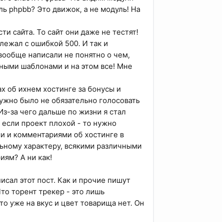
ь phpbb? Это движок, а не модуль! На
и сайта. То сайт они даже не тестят!
лежал с ошибкой 500. И так и
 вообще написали не понятно о чем,
нными шаблонами и на этом все! Мне
х об ихнем хостинге за бонусы и
нужно было не обязательно голосовать
 Из-за чего дальше по жизни я стал
 если проект плохой - то нужно
и и комментариями об хостинге в
ьному характеру, всякими различными
иям? А ни как!
исал этот пост. Как и прочие пишут
Что торент трекер - это лишь
о уже на вкус и цвет товарища нет. Он