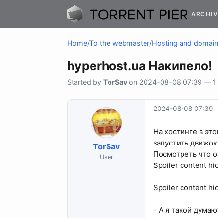
ARCHIV
Home
/
To the webmaster
/
Hosting and domai
hyperhost.ua Накипело!
Started by
TorSav
on 2024-08-08 07:39 — 1 r
2024-08-08 07:39
На хостинге в эт
запустить движок 
TorSav
Посмотреть что о
User
Spoiler content hi
Spoiler content hi
- А я такой думаю