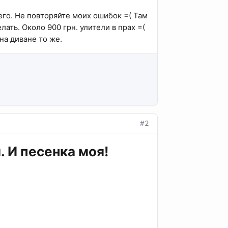
го. Не повторяйте моих ошибок =( Там
лать. Около 900 грн. улители в прах =(
на диване то же.
#2
. И песенка моя!