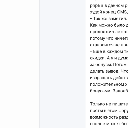
phpBB в данном р
худой конец CMS,
- Так же заметил.
Как можно было д
продолжил лежать
потому что ничег
становится не по
- Еще в каждом т
скидки. А я и ду
за бонусы. Потом 
делать вывод. Чт
извращать действ
положительном ха
бонусами. Задолб
Только не пишите 
посты в этом фору
возможность разд
вполне может быт