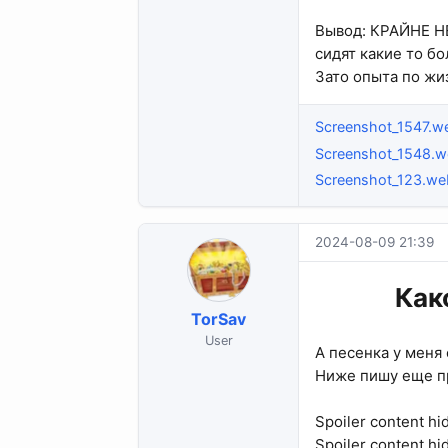
Вывод: КРАЙНЕ НЕ
сидят какие то бо
Зато опыта по жиз
Screenshot_1547.w
Screenshot_1548.
Screenshot_123.w
2024-08-09 21:39
Как
TorSav
User
А песенка у меня
Ниже пишу еще п
Spoiler content hi
Spoiler content hi