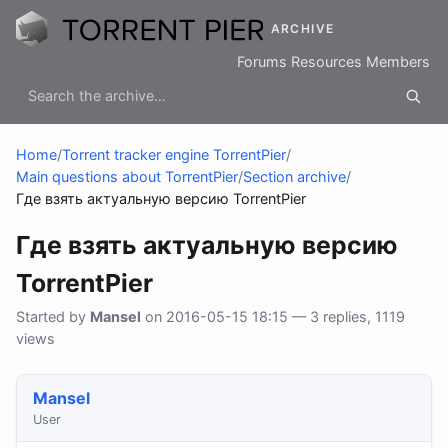
ARCHIVE
Forums
Resources
Members
Home
/
Torrent tracker engine TorrentPier
/
Main questions about TorrentPier
/
Section archive
/
Где взять актуальную версию TorrentPier
Где взять актуальную версию
TorrentPier
Started by
Mansel
on 2016-05-15 18:15 — 3 replies, 1119
views
Mansel
User