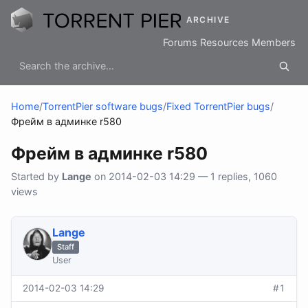
ARCHIVE
Forums
Resources
Members
Home
/
TorrentPier software bugs
/
Fixed TorrentPier bugs
/
Фрейм в админке r580
Фрейм в админке r580
Started by
Lange
on 2014-02-03 14:29 — 1 replies, 1060
views
Lange
Staff
User
2014-02-03 14:29
#1