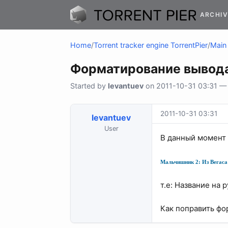
ARCHIV
Home
/
Torrent tracker engine TorrentPier
/
Main 
Форматирование вывода
Started by
levantuev
on 2011-10-31 03:31 — 2
2011-10-31 03:31
levantuev
User
В данный момент 
Мальчишник 2: Из Вегаса 
т.е: Название на 
Как поправить фо