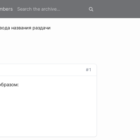
mbers
ода названия раздачи
#1
образом: