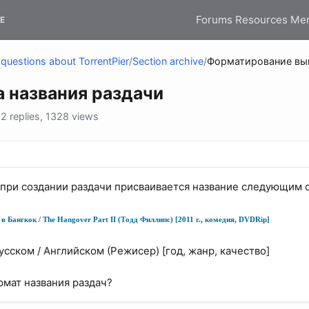
Forums
Resources
Me
E
questions about TorrentPier
/
Section archive
/
Форматирование выв
 названия раздачи
 replies, 1328 views
при создании раздачи присваивается название следующим 
в Бангкок / The Hangover Part II (Тодд Филлипс) [2011 г., комедия, DVDRip]
русском / Английском (Режисер) [год, жанр, качество]
рмат названия раздач?