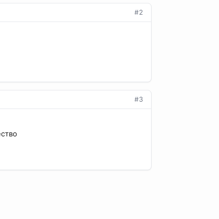
#2
#3
ество