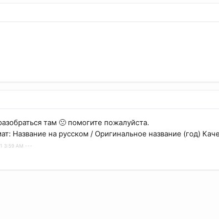
разобраться там 🙁 помогите пожалуйста.
ат: Название на русском / Оригинальное название (год) Кач
1 3:59 AM ---