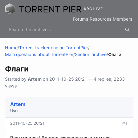
ARCHIVE
Forums
Resources
Members
Home
/
Torrent tracker engine TorrentPier
/
Main questions about TorrentPier
/
Section archive
/
Флаги
Флаги
Started by
Artem
on 2011-10-25 20:21 — 4 replies, 2233
views
Artem
User
2011-10-25 20:21
#1
Всем привет! Вопрос заключается в том как