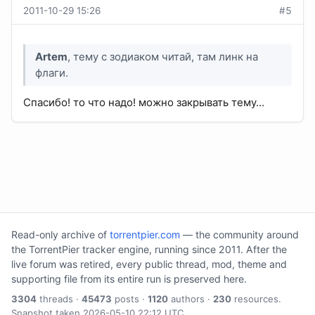
2011-10-29 15:26
#5
Artem
, тему с зодиаком читай, там линк на
флаги.
Спасибо! то что надо! можно закрывать тему...
Read-only archive of
torrentpier.com
— the community around
the TorrentPier tracker engine, running since 2011. After the
live forum was retired, every public thread, mod, theme and
supporting file from its entire run is preserved here.
3304
threads ·
45473
posts ·
1120
authors ·
230
resources.
Snapshot taken 2026-05-10 22:12 UTC.