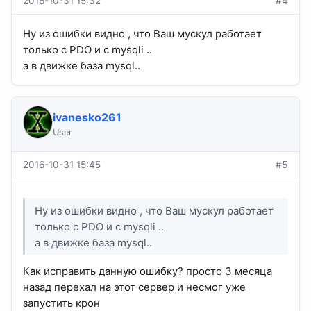
2016-10-31 15:32
#4
Ну из ошибки видно , что Ваш мускул работает
только с PDO и с mysqli ..
а в движке база mysql..
ivanesko261
User
2016-10-31 15:45
#5
Ну из ошибки видно , что Ваш мускул работает
только с PDO и с mysqli ..
а в движке база mysql..
Как исправить данную ошибку? просто 3 месяца
назад перехал на этот сервер и несмог уже
запустить крон