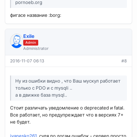
pornoeb.org
фигасе название :borg:
Exile
Admin
Administrator
2016-11-07 06:13
#8
Ну из ошибки видно , что Ваш мускул работает
только с PDO и с mysqli ..
а в движке база mysql..
Стоит различать уведомление о deprecated и fatal.
Все работает, но предупреждает что в версиях 7+
не будет.
ivanesko261
, судя по логам ошибок - сервер просто