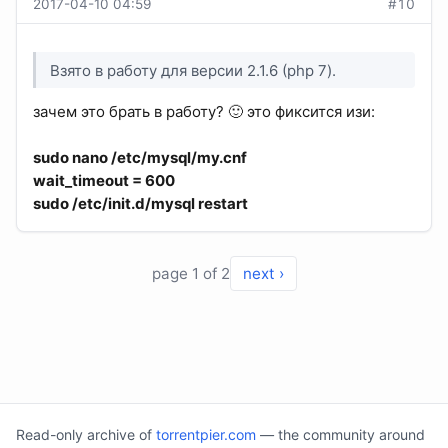
2017-04-10 04:59
#10
Взято в работу для версии 2.1.6 (php 7).
зачем это брать в работу? 🙂 это фиксится изи:
sudo nano /etc/mysql/my.cnf
wait_timeout = 600
sudo /etc/init.d/mysql restart
page 1 of 2
next ›
Read-only archive of
torrentpier.com
— the community around