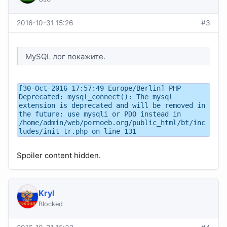
2016-10-31 15:26
#3
MySQL лог покажите.
[30-Oct-2016 17:57:49 Europe/Berlin] PHP
Deprecated: mysql_connect(): The mysql
extension is deprecated and will be removed in
the future: use mysqli or PDO instead in
/home/admin/web/pornoeb.org/public_html/bt/inc
ludes/init_tr.php on line 131
Spoiler content hidden.
Kryl
Blocked