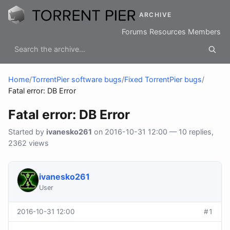
ARCHIVE
Forums
Resources
Members
Home
/
TorrentPier software bugs
/
Fixed TorrentPier bugs
/
Fatal error: DB Error
Fatal error: DB Error
Started by
ivanesko261
on 2016-10-31 12:00 — 10 replies,
2362 views
ivanesko261
User
2016-10-31 12:00
#1