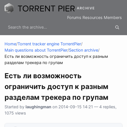
ARCHIVE
Forums
Resources
Members
Home
/
Torrent tracker engine TorrentPier
/
Main questions about TorrentPier
/
Section archive
/
Есть ли возможность ограничить доступ к разным
разделам трекера по групам
Есть ли возможность
ограничить доступ к разным
разделам трекера по групам
Started by
laughingman
on 2014-09-15 14:21 — 4 replies,
1075 views