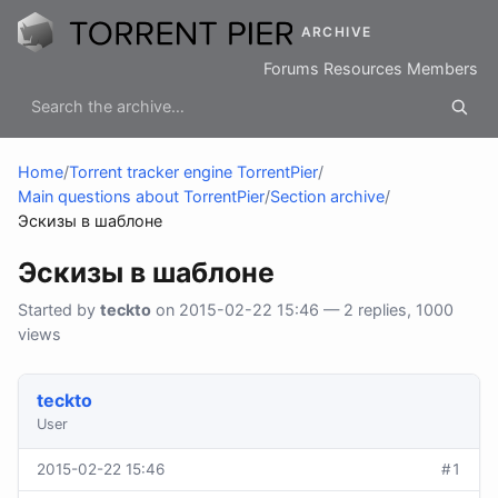
ARCHIVE
Forums
Resources
Members
Home
/
Torrent tracker engine TorrentPier
/
Main questions about TorrentPier
/
Section archive
/
Эскизы в шаблоне
Эскизы в шаблоне
Started by
teckto
on 2015-02-22 15:46 — 2 replies, 1000
views
teckto
User
2015-02-22 15:46
#1