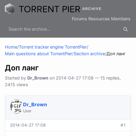
ARCHIVE
Forums
Resources
Members
Home
/
Torrent tracker engine TorrentPier
/
Main questions about TorrentPier
/
Section archive
/
Доп ланг
Доп ланг
Started by
Dr_Brown
on 2014-04-27 17:08 — 15 replies,
2415 views
Dr_Brown
User
2014-04-27 17:08
#1