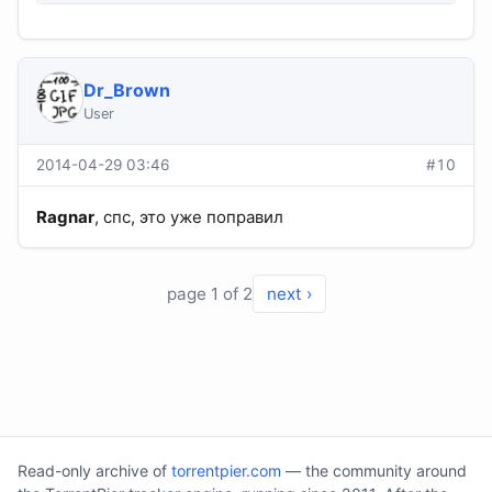
Dr_Brown
User
2014-04-29 03:46
#10
Ragnar
, спс, это уже поправил
page 1 of 2
next ›
Read-only archive of
torrentpier.com
— the community around