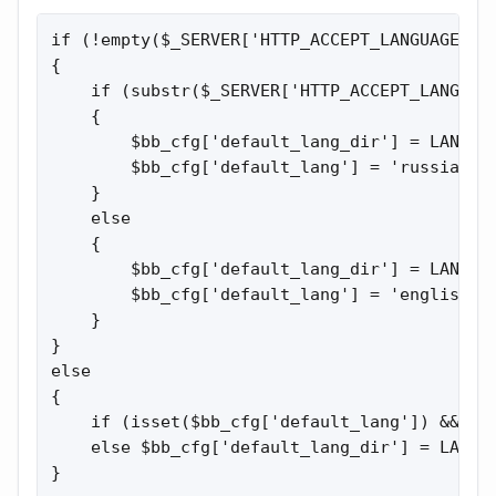
if (!empty($_SERVER['HTTP_ACCEPT_LANGUAGE']) 
{

    if (substr($_SERVER['HTTP_ACCEPT_LANGUAGE
    {

        $bb_cfg['default_lang_dir'] = LANG_RO
        $bb_cfg['default_lang'] = 'russian';

    }

    else

    {

        $bb_cfg['default_lang_dir'] = LANG_RO
        $bb_cfg['default_lang'] = 'english';

    }

}

else

{

    if (isset($bb_cfg['default_lang']) && $b
    else $bb_cfg['default_lang_dir'] = LANG_R
}