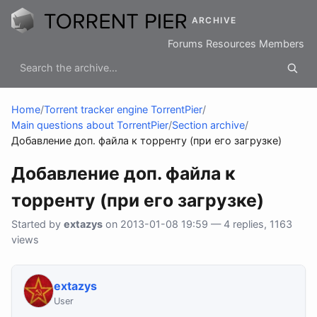
ARCHIVE
Forums
Resources
Members
Home
/
Torrent tracker engine TorrentPier
/
Main questions about TorrentPier
/
Section archive
/
Добавление доп. файла к торренту (при его загрузке)
Добавление доп. файла к
торренту (при его загрузке)
Started by
extazys
on 2013-01-08 19:59 — 4 replies, 1163
views
extazys
User