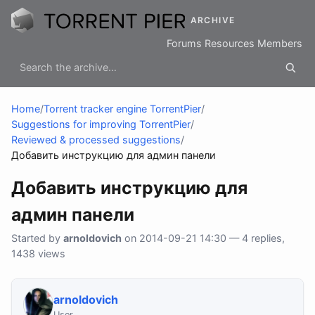
ARCHIVE
Forums
Resources
Members
Home
/
Torrent tracker engine TorrentPier
/
Suggestions for improving TorrentPier
/
Reviewed & processed suggestions
/
Добавить инструкцию для админ панели
Добавить инструкцию для
админ панели
Started by
arnoldovich
on 2014-09-21 14:30 — 4 replies,
1438 views
arnoldovich
User