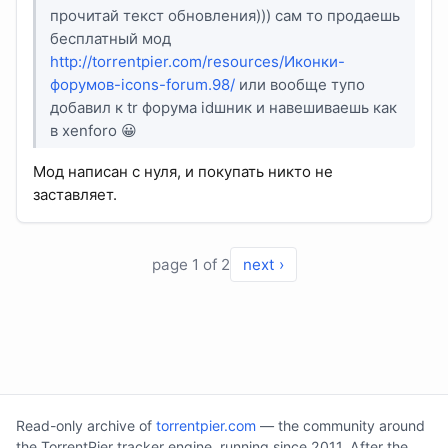
прочитай текст обновления))) сам то продаешь
бесплатный мод
http://torrentpier.com/resources/Иконки-
форумов-icons-forum.98/
или вообще тупо
добавил к tr форума idшник и навешиваешь как
в xenforo 😀
Мод написан с нуля, и покупать никто не
заставляет.
page 1 of 2
next ›
Read-only archive of
torrentpier.com
— the community around
the TorrentPier tracker engine, running since 2011. After the