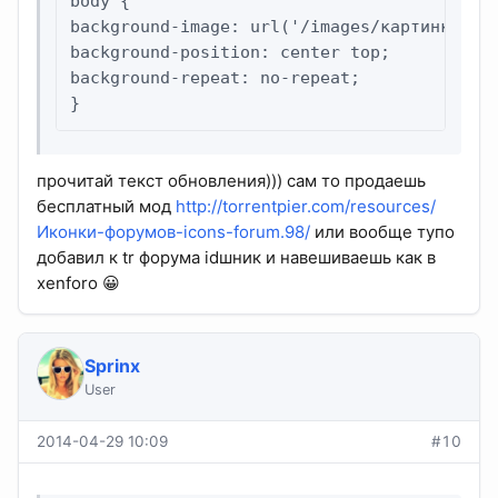
body {

background-image: url('/images/картинка.jpg
background-position: center top;

background-repeat: no-repeat;

}
прочитай текст обновления))) сам то продаешь
бесплатный мод
http://torrentpier.com/resources/
Иконки-форумов-icons-forum.98/
или вообще тупо
добавил к tr форума idшник и навешиваешь как в
xenforo 😀
Sprinx
User
2014-04-29 10:09
#10