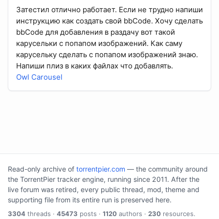
Затестил отлично работает. Если не трудно напиши
инструкцию как создать свой bbCode. Хочу сделать
bbCode для добавления в раздачу вот такой
карусельки с попапом изображений. Как саму
карусельку сделать с попапом изображений знаю.
Напиши плиз в каких файлах что добавлять.
Owl Carousel
Read-only archive of
torrentpier.com
— the community around
the TorrentPier tracker engine, running since 2011. After the
live forum was retired, every public thread, mod, theme and
supporting file from its entire run is preserved here.
3304
threads ·
45473
posts ·
1120
authors ·
230
resources.