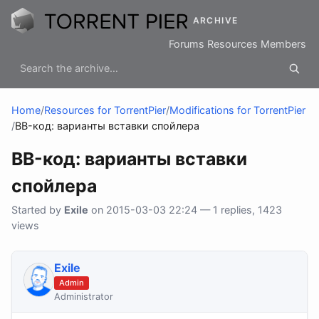
ARCHIVE
Forums
Resources
Members
Home
/
Resources for TorrentPier
/
Modifications for TorrentPier
/
BB-код: варианты вставки спойлера
BB-код: варианты вставки
спойлера
Started by
Exile
on 2015-03-03 22:24 — 1 replies, 1423
views
Exile
Admin
Administrator