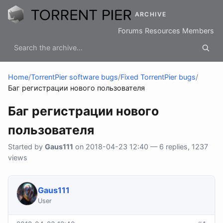
ARCHIVE
Forums
Resources
Members
Home
/
TorrentPier software bugs
/
Fixed TorrentPier bugs
/
Баг регистрации нового пользователя
Баг регистрации нового
пользователя
Started by
Gaus111
on 2018-04-23 12:40 — 6 replies, 1237
views
Gaus111
User