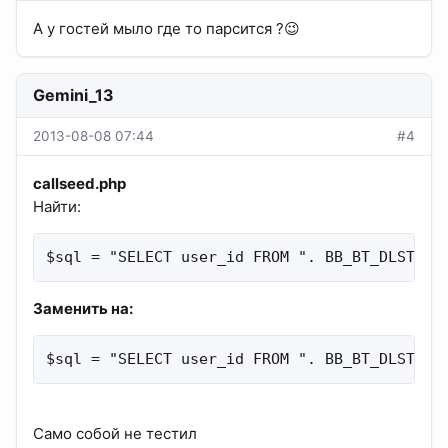
А у гостей мыло где то парсится ?😉
Gemini_13
2013-08-08 07:44
#4
callseed.php
Найти:
$sql = "SELECT user_id FROM ". BB_BT_DLSTATU
Заменить на:
$sql = "SELECT user_id FROM ". BB_BT_DLSTATU
Само собой не тестил