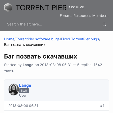
ARCHIVE
Forums
Resources
Members
Home
/
TorrentPier software bugs
/
Fixed TorrentPier bugs
/
Баг позвать скачавших
Баг позвать скачавших
Started by
Lange
on 2013-08-08 06:31 — 5 replies, 1542
views
Lange
Staff
User
2013-08-08 06:31
#1