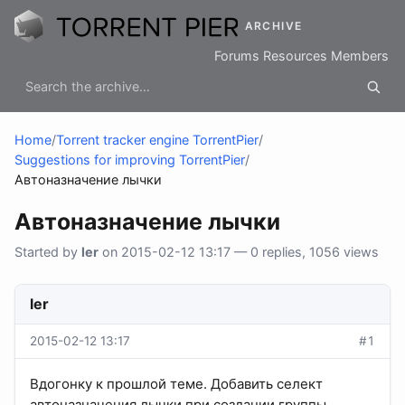
ARCHIVE
Forums
Resources
Members
Home
/
Torrent tracker engine TorrentPier
/
Suggestions for improving TorrentPier
/
Автоназначение лычки
Автоназначение лычки
Started by
ler
on 2015-02-12 13:17 — 0 replies, 1056 views
ler
2015-02-12 13:17
#1
Вдогонку к прошлой теме. Добавить селект
автоназначения лычки при создании группы.