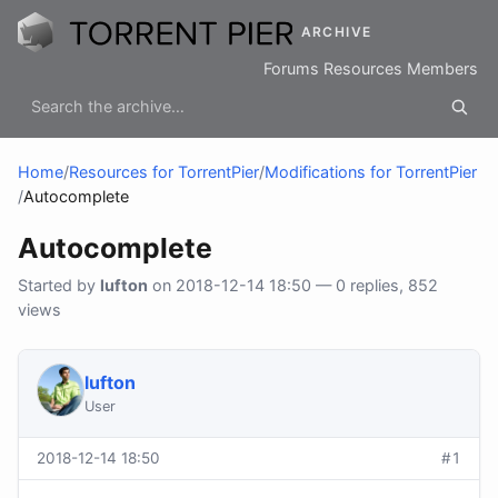
ARCHIVE
Forums
Resources
Members
Home
/
Resources for TorrentPier
/
Modifications for TorrentPier
/
Autocomplete
Autocomplete
Started by
lufton
on 2018-12-14 18:50 — 0 replies, 852
views
lufton
User
2018-12-14 18:50
#1