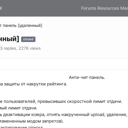
Forums
Resources
Me
E
т панель [удаленный]
енный]
closed
 replies, 2276 views
Анти-чит панель.​
ма защиты от накрутки рейтинга.
 пользователей, превысивших скоростной лимит отдачи.
ый лимит отдачи.
деактивации юзера, отнять накрученный upload, удаление, ба
с измененным модом запретов).
актирование списка.