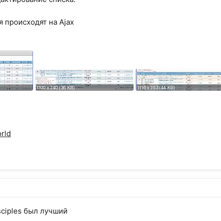
я происходят на Ajax
rld
sciples был лучший