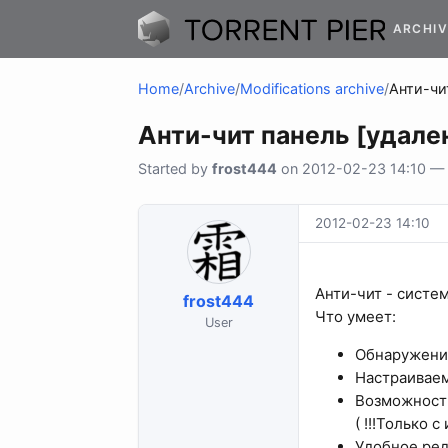
ARCHIV
Home
/
Archive
/
Modifications archive
/
Анти-чи
Анти-чит панель [удал
Started by
frost444
on 2012-02-23 14:10 — 3
2012-02-23 14:10
Анти-чит - систе
frost444
Что умеет:
User
Обнаружение
Настраиваем
Возможность 
( !!!Только 
Удобное ред