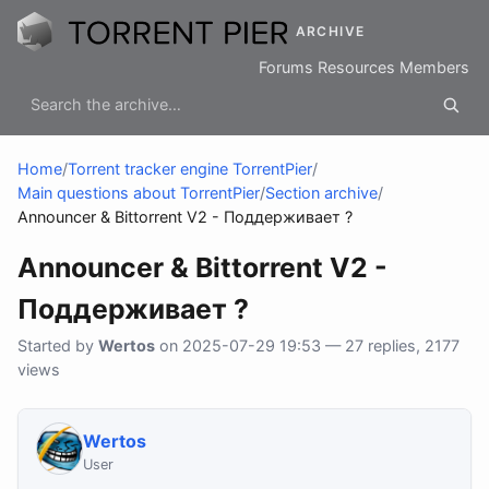
ARCHIVE
Forums
Resources
Members
Home
/
Torrent tracker engine TorrentPier
/
Main questions about TorrentPier
/
Section archive
/
Announcer & Bittorrent V2 - Поддерживает ?
Announcer & Bittorrent V2 -
Поддерживает ?
Started by
Wertos
on 2025-07-29 19:53 — 27 replies, 2177
views
Wertos
User