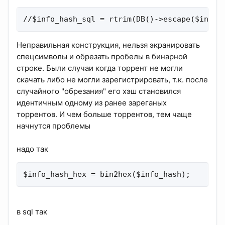
//$info_hash_sql = rtrim(DB()->escape($info_
Неправильная конструкция, нельзя экранировать
спецсимволы и обрезать пробелы в бинарной
строке. Были случаи когда торрент не могли
скачать либо не могли зарегистрировать, т.к. после
случайного "обрезания" его хэш становился
идентичным одному из ранее зареганых
торрентов. И чем больше торрентов, тем чаще
начнутся проблемы
надо так
$info_hash_hex = bin2hex($info_hash);
в sql так