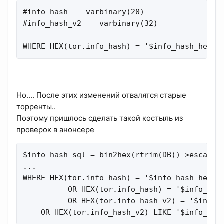
#info_hash    varbinary(20)

#info_hash_v2    varbinary(32) 

WHERE HEX(tor.info_hash) = '$info_hash_hex'
Но.... После этих изменений отвалятся старые
торренты..
Поэтому пришлось сделать такой костыль из
проверок в анонсере
$info_hash_sql = bin2hex(rtrim(DB()->escape($
...

WHERE HEX(tor.info_hash) = '$info_hash_hex'

          OR HEX(tor.info_hash) = '$info_hash
          OR HEX(tor.info_hash_v2) = '$info_h
    OR HEX(tor.info_hash_v2) LIKE '$info_has