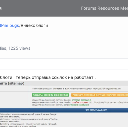
Forums
Resources
Me
E
tPier bugs
/
Яндекс блоги
ies, 1225 views
логи , теперь отправка ссылок не работает .