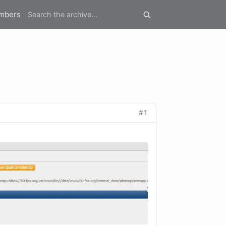
mbers
#1