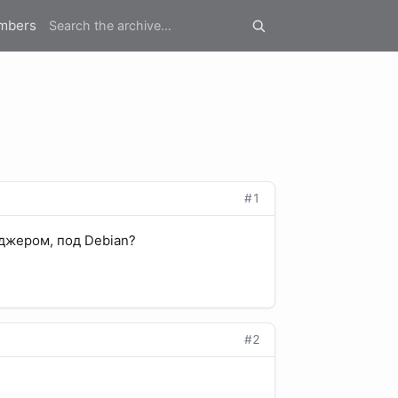
mbers
#1
еджером, под Debian?
#2