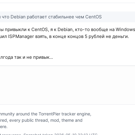
ы что Debian работает стабильнее чем CentOS
Вы привыкли к CentOS, я к Debian, кто-то вообще на Window
ил ISPManager взять, в конце концов 5 рублей не деньги.
лгода так и не привык...
unity around the TorrentPier tracker engine,
tired, every public thread, mod, theme and
here.
0
resources. Snapshot taken 2026-05-10 22:12 UTC.