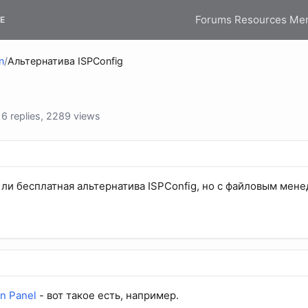
Forums
Resources
Me
E
n
/
Альтернатива ISPConfig
 replies, 2289 views
 ли бесплатная альтернатива ISPConfig, но с файловым мен
in Panel
- вот такое есть, например.