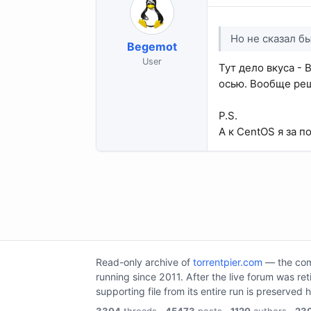
Но не сказал б
Begemot
User
Тут дело вкуса - 
осью. Вообще реш
P.S.
А к CentOS я за по
Read-only archive of
torrentpier.com
— the comm
running since 2011. After the live forum was re
supporting file from its entire run is preserved 
3304
threads ·
45473
posts ·
1120
authors ·
23