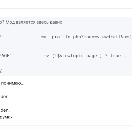
го? Мод валяется здесь давно.
S'              => "profile.php?mode=viewdraft&u={
PAGE'            => (!$viewtopic_page ) ? true : f
🙁
 понимаю...
dden.
dden.
орумах