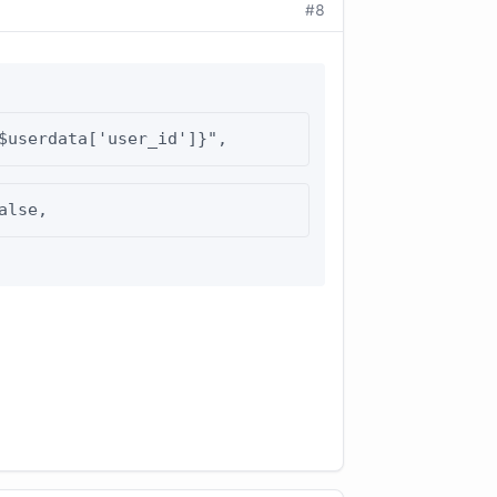
#8
$userdata['user_id']}",
alse,