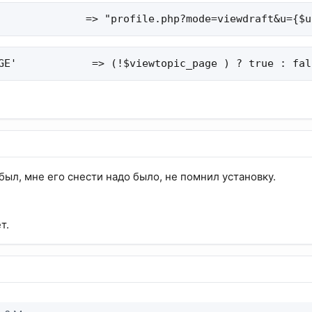
              => "profile.php?mode=viewdraft&u={$u
GE'            => (!$viewtopic_page ) ? true : fal
 был, мне его снести надо было, не помнил установку.
т.