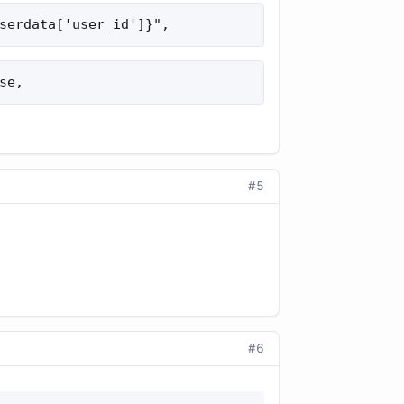
serdata['user_id']}",
se,
#5
#6