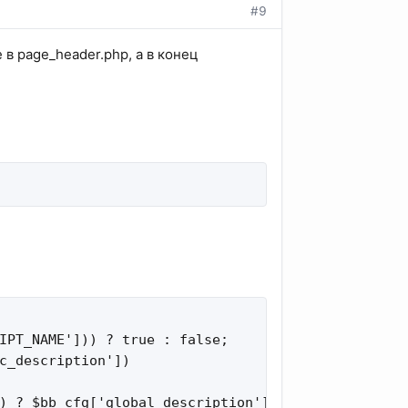
#9
 в page_header.php, а в конец
IPT_NAME'])) ? true : false;

c_description'])

) ? $bb_cfg['global_description'] : '';
