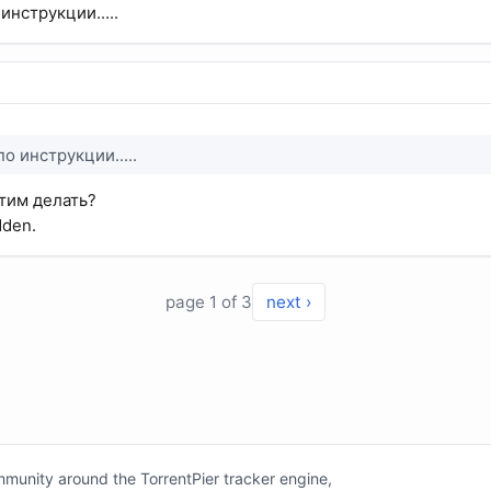
инструкции.....
о инструкции.....
этим делать?
dden.
page 1 of 3
next ›
unity around the TorrentPier tracker engine,