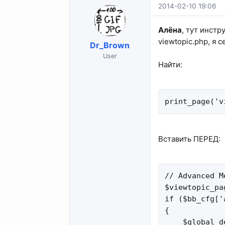
2014-02-10 19:06
Алёна
, тут инстр
viewtopic.php, я 
Dr_Brown
User
Найти:
print_page('v
Вставить ПЕРЕД:
// Advanced M
$viewtopic_pa
if ($bb_cfg['
{

    $global_d