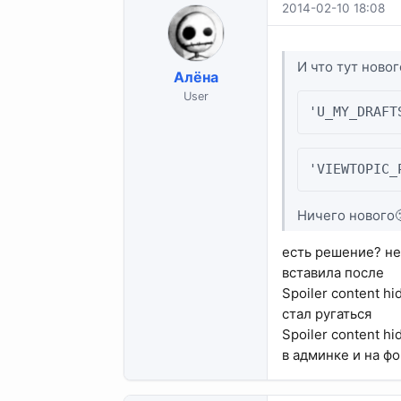
2014-02-10 18:08
И что тут ново
Алёна
User
'U_MY_DRAFT
'VIEWTOPIC_
Ничего нового
есть решение? не
вставила после
Spoiler content hi
стал ругаться
Spoiler content hi
в админке и на ф