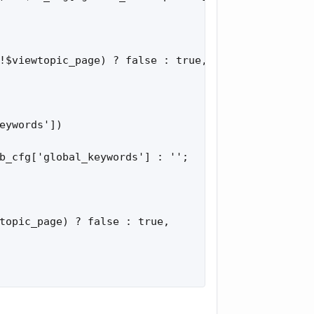
!$viewtopic_page) ? false : true,

eywords'])

b_cfg['global_keywords'] : '';

topic_page) ? false : true,
