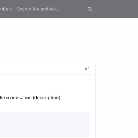
mbers
#1
 и описания (description).