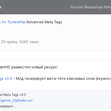
Forums
Resources
Me
E
 for TorrentPier
/
Advanced Meta Tags
25 replies, 5065 views
eamHD разместил новый ресурс:
gs v3.0
- Мод генерирует мета-теги ключевых слов (keywords)
d Meta Tags v3.0
<
gemini_13@torba.su
>
ерирует...