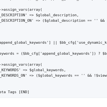
->assign_vars(array(

_DESCRIPTION' => $global_description,

_DESCRIPTION_ON' => ($global_description == '' && 
append_global_keywords'] || $bb_cfg['use_dynamic_k
eywords = ($bb_cfg['append_global_keywords']) ? $b
->assign_vars(array(

_KEYWORDS' => $global_keywords,

_KEYWORDS_ON' => ($global_keywords == '' && !$view
eta Tags [END]