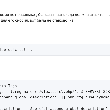
укция не правильная, большая часть кода должна ставится не
седня его сносил, вот была не стыковочка.
iewtopic.tpl');
eta Tags

ge = (preg_match('/viewtopic\.php/', $_SERVER['SCR
append_global_description'] || $bb_cfg['use_dynami
escription = ($bb_cfg['append_global_description']