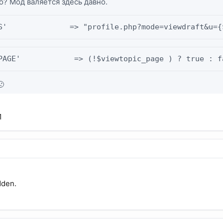
го? Мод валяется здесь давно.
S'              => "profile.php?mode=viewdraft&u={
PAGE'            => (!$viewtopic_page ) ? true : f
🙁
1
dden.