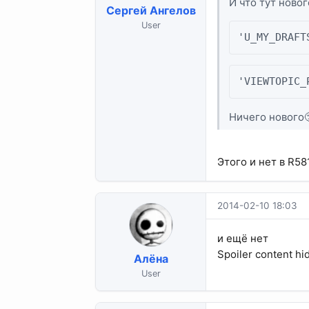
И что тут ново
Сергей Ангелов
User
'U_MY_DRAFT
'VIEWTOPIC_
Ничего нового
Этого и нет в R58
2014-02-10 18:03
и ещё нет
Spoiler content hi
Алёна
User