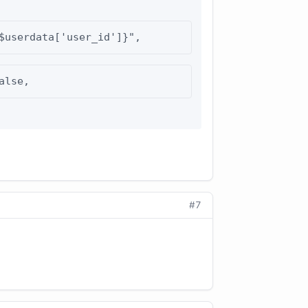
$userdata['user_id']}",
alse,
#7