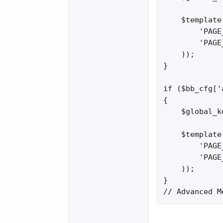
    $template
        'PAGE
        'PAGE
    ));

}

if ($bb_cfg['
{

    $global_k
    $template
        'PAGE
        'PAGE
    ));

}

// Advanced M