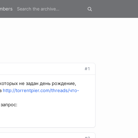
mbers
#1
которых не задан день рождение,
та
http://torrentpier.com/threads/что-
 запрос: