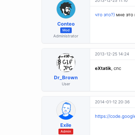
2013-12-25 11:10
что это?)
мне это 
Conteo
Mod
Administrator
2013-12-25 14:24
eXtatik
, спс
Dr_Brown
User
2014-01-12 20:36
https://code.googl
Exile
Admin