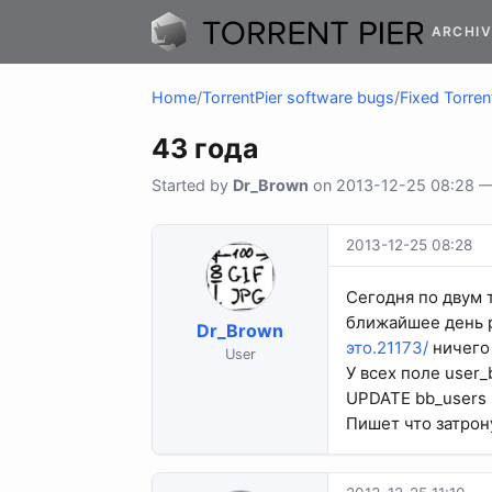
ARCHIV
Home
/
TorrentPier software bugs
/
Fixed Torren
43 года
Started by
Dr_Brown
on 2013-12-25 08:28 — 
2013-12-25 08:28
Сегодня по двум 
ближайшее день р
Dr_Brown
это.21173/
ничего 
User
У всех поле user_
UPDATE bb_users S
Пишет что затрону