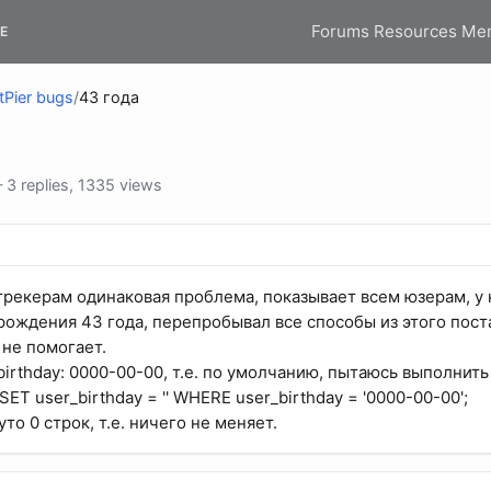
Forums
Resources
Me
E
tPier bugs
/
43 года
3 replies, 1335 views
трекерам одинаковая проблема, показывает всем юзерам, у 
ождения 43 года, перепробывал все способы из этого пос
не помогает.
birthday: 0000-00-00, т.е. по умолчанию, пытаюсь выполнить
ET user_birthday = '' WHERE user_birthday = '0000-00-00';
то 0 строк, т.е. ничего не меняет.